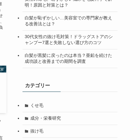
ま
明！原因と対策とは？
」
せ
白髪が恥ずかしい…美容室での専門家が教え
は、
る改善法とは？
負
30代女性の抜け毛対策！ドラッグストアのシ
ャンプー7選と失敗しない選び方のコツ
白髪が黒髪に戻ったのは本当？亜鉛を続けた
成功談と改善までの期間を調査
白髪
カテゴリー
くせ毛
成分・栄養研究
？
抜け毛
言