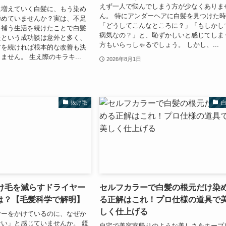
えず一人で悩んでしまう方が少なくありま
に増えていく白髪に、もう染め
ん。 特にアンダーヘアに白髪を見つけた
諦めていませんか？実は、不足
「どうしてこんなところに？」「もしかし
を補う生活を続けたことで白髪
病気なの？」と、恥ずかしいと感じてしま
たという成功談は意外と多く、
方もいらっしゃるでしょう。 しかし、...
アを続ければ根本的な改善も決
ません。 生え際のキラキ...
2026年8月1日
抜け毛
抜け毛を減らすドライヤー
セルフカラーで白髪の根元だけ染
は？【毛髪科学で解明】
る正解はこれ！プロ仕様の道具で
しく仕上げる
ヤーをかけているのに、なぜか
い」と感じていませんか。 鏡
自宅で美容室帰りのような美しさをキープ