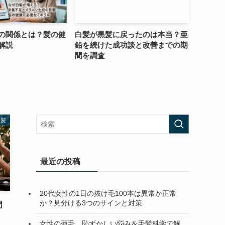
の関係とは？髪の健
白髪が黒髪に戻ったのは本当？亜
抜け毛
解説
鉛を続けた成功談と改善までの期
い？美
間を調査
受ける
白髪
最近の投稿
20代女性の1日の抜け毛100本は異常か正常
か？見分ける3つのサインと対策
門
女性の薄毛、恥ずかしい悩みを毛髪科学で解