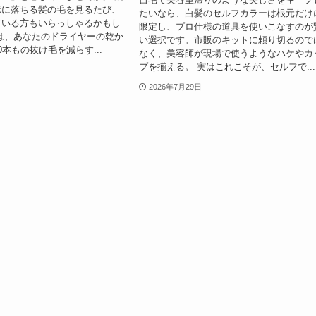
床に落ちる髪の毛を見るたび、
たいなら、白髪のセルフカラーは根元だけ
ている方もいらっしゃるかもし
限定し、プロ仕様の道具を使いこなすのが
は、あなたのドライヤーの乾か
い選択です。市販のキットに頼り切るので
本もの抜け毛を減らす...
なく、美容師が現場で使うようなハケやカ
プを揃える。 実はこれこそが、セルフで...
2026年7月29日