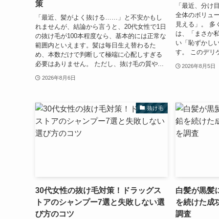
策
「最近、分け
全体のボリュ
「最近、髪がよく抜ける……」と不安かもし
見える」。 多
れませんが、結論から言うと、20代女性で1日
は、「まさか
の抜け毛が100本程度なら、基本的には正常な
い「恥ずかし
範囲内といえます。髪は毎日生え替わるた
す。 このデリ
め、本数だけで判断して極端に心配しすぎる
必要はありません。 ただし、抜け毛の質や...
2026年8月5日
2026年8月6日
抜け毛
30代女性の抜け毛対策！ドラッグス
白髪が黒髪
トアのシャンプー7選と失敗しない選
を続けた成
び方のコツ
調査