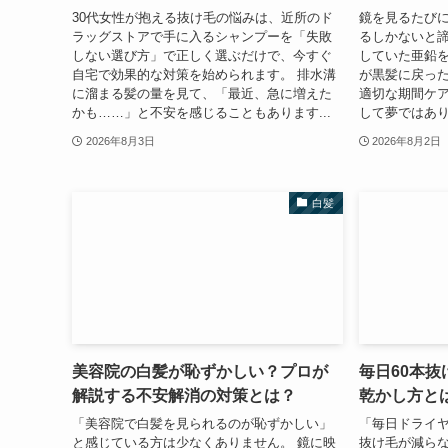
30代女性が抱える抜け毛の悩みは、近所のド
鏡を見るたび
ラッグストアで手に入るシャンプーを「失敗
るしかないと
しない選び方」で正しく選ぶだけで、今すぐ
していた亜鉛
自宅で効果的な対策を始められます。 排水溝
が黒髪に戻っ
に溜まる髪の量を見て、「最近、急に増えた
適切な期間ケ
かも……」と不安を感じることもあります...
して夢ではあり
2026年8月3日
2026年8月2日
白髪
美容院の白髪が恥ずかしい？プロが
毎日60本
解説する不安解消の対策とは？
乾かし方と
「美容院で白髪を見られるのが恥ずかしい」
「毎日ドライ
と感じている方は少なくありません。 鏡に映
抜け毛が減らな