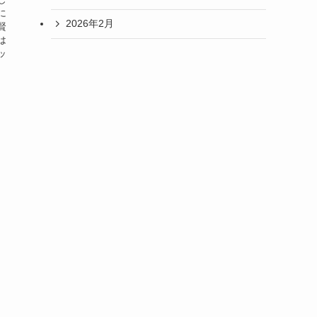
に
2026年2月
賢
は
ッ