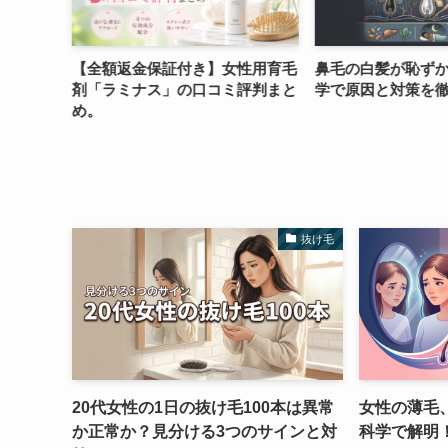
アブラシ
【全額返金保証付き】女性用育毛
鼻毛の白髪が恥ず
び方とお
剤「ラミナス」の口コミ評判まと
学で原因と対策を
め。
抜け毛
20代女性の1日の抜け毛100本は異常
女性の薄毛
か正常か？見分ける3つのサインと対
科学で解明