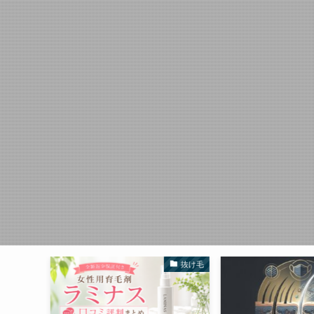
くせ毛
抜け毛