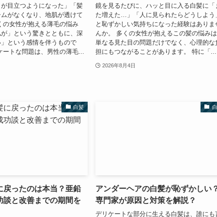
目が目立つようになった」「髪
鏡を見るたびに、ハッと目に入る白髪に「
ームがなくなり、地肌が透けて
た増えた…」「人に見られたらどうしよう
くの女性が抱える薄毛の悩み
と恥ずかしい気持ちになった経験はありま
私が」という驚きとともに、深
んか。 多くの女性が抱えるこの髪の悩み
い」という感情を伴うもので
単なる見た目の問題だけでなく、心理的な
ケートな問題は、男性の薄毛...
担にもつながることがあります。 特に「...
2026年8月4日
白髪
に戻ったのは本当？亜鉛
アンダーヘアの白髪が恥ずかしい
功談と改善までの期間を
専門家が原因と対策を解説？
デリケートな部分に生える白髪は、誰にも