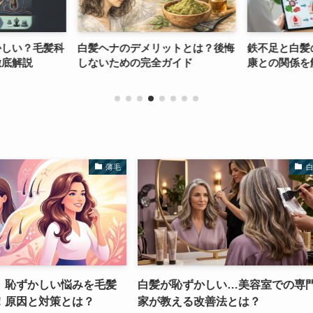
かしい？毛髪科
白髪ヘナのデメリットとは？後悔
鉄不足と白髪
徹底解説
しないための完全ガイド
康との関係を
薄毛
、恥ずかしい悩みを毛髪
白髪が恥ずかしい…美容室での専
！原因と対策とは？
家が教える改善法とは？