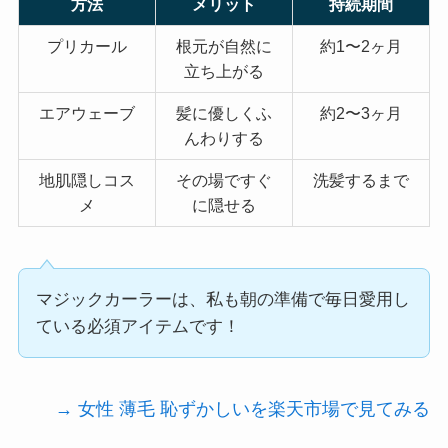
方法
メリット
持続期間
プリカール
根元が自然に
約1〜2ヶ月
立ち上がる
エアウェーブ
髪に優しくふ
約2〜3ヶ月
んわりする
地肌隠しコス
その場ですぐ
洗髪するまで
メ
に隠せる
マジックカーラーは、私も朝の準備で毎日愛用し
ている必須アイテムです！
→ 女性 薄毛 恥ずかしいを楽天市場で見てみる