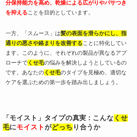
分保持能力を高め、乾燥による広がりやパサつき
を抑える
ことを目的としています。
一方、「スムース」は
髪の表面を滑らかにし、指
通りの悪さや絡まりを改善する
ことに特化してい
ます。このように、それぞれの製品が異なるアプ
ローチで
くせ毛
の悩みを解決しようとしているの
です。あなたの
くせ毛
のタイプを見極め、適切な
ケアを選ぶための第一歩を踏み出しましょう。
「モイスト」タイプの真実：こんな
くせ
毛
に
モイスト
が
どっち
り合うか