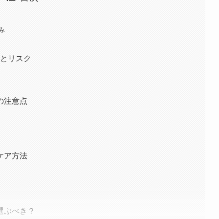
み
由とリスク
の注意点
ケア方法
選ぶべき？