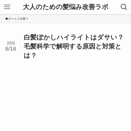
大人のための髪悩み改善ラボ
ホーム
白髪
白髪ぼかしハイライトはダサい？
2026
毛髪科学で解明する原因と対策と
6/16
は？