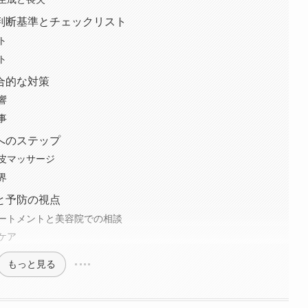
判断基準とチェックリスト
ト
ト
合的な対策
響
事
へのステップ
皮マッサージ
界
と予防の視点
ートメントと美容院での相談
ケア
もっと見る